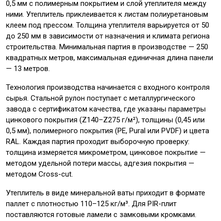
0,5 мм с полимерным покрытием и слой утеплителя между
ними. Утеплитель приклеивается к листам полиуретановым
клеем под прессом. Толщина утеплителя варьируется от 50
до 250 мм в зависимости от назначения и климата региона
строительства. Минимальная партия в производстве — 250
квадратных метров, максимальная единичная длина панели
— 13 метров.
Технология производства начинается с входного контроля
сырья. Стальной рулон поступает с металлургического
завода с сертификатом качества, где указаны параметры
цинкового покрытия (Z140–Z275 г/м²), толщины (0,45 или
0,5 мм), полимерного покрытия (PE, Pural или PVDF) и цвета
RAL. Каждая партия проходит выборочную проверку:
толщина измеряется микрометром, цинковое покрытие —
методом удельной потери массы, адгезия покрытия —
методом Cross-cut.
Утеплитель в виде минеральной ваты приходит в формате
паллет с плотностью 110–125 кг/м³. Для PIR-плит
поставляются готовые ламели с замковыми кромками.