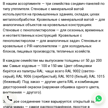
В нашем ассортименте — три семейства сэндвич-панелей по
типу утеплителя. Стеновые с минеральной ватой
используются на промышленных зданиях, складах, цехах
металлообработки. Кровельные с минеральной ватой — для
аналогичных объектов на кровельных конструкциях.
Стеновые с пенополистиролом — для сезонных, временных
и неответственных конструкций. Кровельные с
пенополистиролом — для аналогичных задач. Стеновые и
кровельные с PIR-наполнителем — для холодильных
блоков, пищевых производств, тепличных хозяйств.
В каждом семействе мы выпускаем толщины от 50 до 200
мм. Самые ходовые — 100 и 150 мм. Цвет облицовки
берётся из палитры RAL: чаще всего RAL 9002 (светло-
серый), RAL 9006 (серебристый), RAL 9010 (белый), RAL 1015
(бежевый). Под заказ — другие цвета RAL и комбинации
двусторонней окраски (наружная обшивка одного цвета,
внутренняя — другого).
Замковое соединение тоже варьируется: открытый замок
«папа-мама» — самое распространённое, простое в