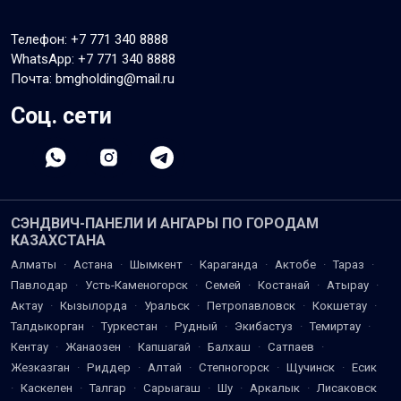
Телефон:
+7 771 340 8888
WhatsApp:
+7 771 340 8888
Почта: bmgholding@mail.ru
Соц. сети
СЭНДВИЧ-ПАНЕЛИ И АНГАРЫ ПО ГОРОДАМ
КАЗАХСТАНА
Алматы
·
Астана
·
Шымкент
·
Караганда
·
Актобе
·
Тараз
·
Павлодар
·
Усть-Каменогорск
·
Семей
·
Костанай
·
Атырау
·
Актау
·
Кызылорда
·
Уральск
·
Петропавловск
·
Кокшетау
·
Талдыкорган
·
Туркестан
·
Рудный
·
Экибастуз
·
Темиртау
·
Кентау
·
Жанаозен
·
Капшагай
·
Балхаш
·
Сатпаев
·
Жезказган
·
Риддер
·
Алтай
·
Степногорск
·
Щучинск
·
Есик
·
Каскелен
·
Талгар
·
Сарыагаш
·
Шу
·
Аркалык
·
Лисаковск