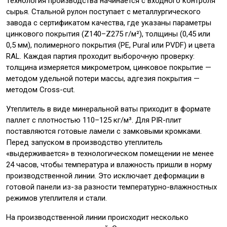
Технология производства начинается с входного контроля
сырья. Стальной рулон поступает с металлургического
завода с сертификатом качества, где указаны параметры
цинкового покрытия (Z140–Z275 г/м²), толщины (0,45 или
0,5 мм), полимерного покрытия (PE, Pural или PVDF) и цвета
RAL. Каждая партия проходит выборочную проверку:
толщина измеряется микрометром, цинковое покрытие —
методом удельной потери массы, адгезия покрытия —
методом Cross-cut.
Утеплитель в виде минеральной ваты приходит в формате
паллет с плотностью 110–125 кг/м³. Для PIR-плит
поставляются готовые ламели с замковыми кромками.
Перед запуском в производство утеплитель
«выдерживается» в технологическом помещении не менее
24 часов, чтобы температура и влажность пришли в норму
производственной линии. Это исключает деформации в
готовой панели из-за разности температурно-влажностных
режимов утеплителя и стали.
На производственной линии происходит несколько