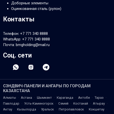
Доборные элементы
Оцинкованная сталь (рулон)
Контакты
Телефон:
+7 771 340 8888
WhatsApp:
+7 771 340 8888
Почта: bmgholding@mail.ru
Соц. сети
СЭНДВИЧ-ПАНЕЛИ И АНГАРЫ ПО ГОРОДАМ
КАЗАХСТАНА
Алматы
·
Астана
·
Шымкент
·
Караганда
·
Актобе
·
Тараз
·
Павлодар
·
Усть-Каменогорск
·
Семей
·
Костанай
·
Атырау
·
Актау
·
Кызылорда
·
Уральск
·
Петропавловск
·
Кокшетау
·