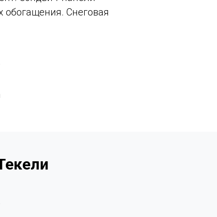
х обогащения. Снеговая
е
м
Текели
е