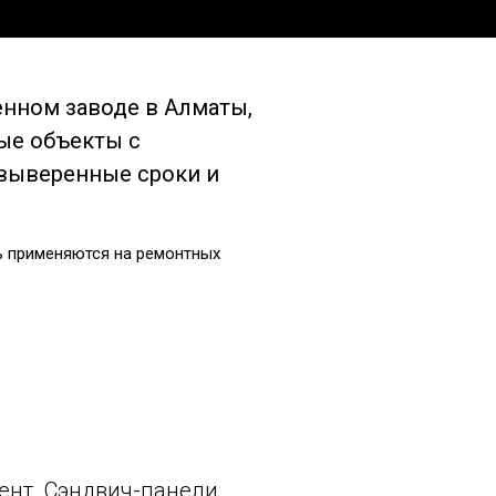
енном заводе в Алматы,
вые объекты с
 выверенные сроки и
ь применяются на ремонтных
ент. Сэндвич-панели