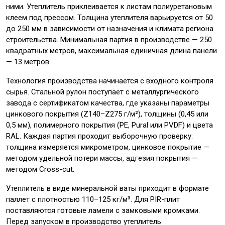
ними. Утеплитель приклеивается к листам полиуретановым
клеем под прессом. Толщина утеплителя варьируется от 50
до 250 мм в зависимости от назначения и климата региона
строительства. Минимальная партия в производстве — 250
квадратных метров, максимальная единичная длина панели
— 13 метров.
Технология производства начинается с входного контроля
сырья. Стальной рулон поступает с металлургического
завода с сертификатом качества, где указаны параметры
цинкового покрытия (Z140–Z275 г/м²), толщины (0,45 или
0,5 мм), полимерного покрытия (PE, Pural или PVDF) и цвета
RAL. Каждая партия проходит выборочную проверку:
толщина измеряется микрометром, цинковое покрытие —
методом удельной потери массы, адгезия покрытия —
методом Cross-cut.
Утеплитель в виде минеральной ваты приходит в формате
паллет с плотностью 110–125 кг/м³. Для PIR-плит
поставляются готовые ламели с замковыми кромками.
Перед запуском в производство утеплитель