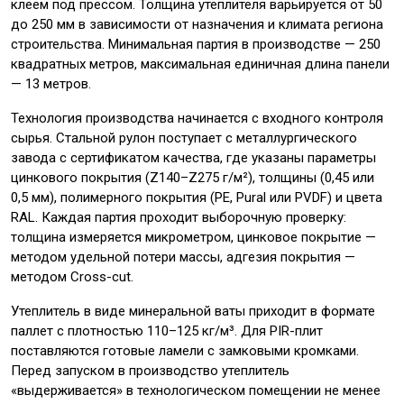
клеем под прессом. Толщина утеплителя варьируется от 50
до 250 мм в зависимости от назначения и климата региона
строительства. Минимальная партия в производстве — 250
квадратных метров, максимальная единичная длина панели
— 13 метров.
Технология производства начинается с входного контроля
сырья. Стальной рулон поступает с металлургического
завода с сертификатом качества, где указаны параметры
цинкового покрытия (Z140–Z275 г/м²), толщины (0,45 или
0,5 мм), полимерного покрытия (PE, Pural или PVDF) и цвета
RAL. Каждая партия проходит выборочную проверку:
толщина измеряется микрометром, цинковое покрытие —
методом удельной потери массы, адгезия покрытия —
методом Cross-cut.
Утеплитель в виде минеральной ваты приходит в формате
паллет с плотностью 110–125 кг/м³. Для PIR-плит
поставляются готовые ламели с замковыми кромками.
Перед запуском в производство утеплитель
«выдерживается» в технологическом помещении не менее