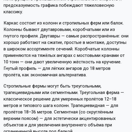
предсказуемость графика побеждают тяжеловесную
классику.
Каркас состоит из колонн и стропильных ферм или балок.
Колонны бывают двутавровыми, коробчатыми или из
гнутого профиля. Двутавры — самые распространённые: они
хорошо работают на сжатие, простые в монтаже, доступны
в широком ассортименте сечений. Коробчатые колонны
применяются на тяжёлых ангарах с мостовыми кранами от
10 тонн — они дают увеличенную жёсткость на кручение.
Гнутый профиль — для лёгких ангаров до 18 метров
пролёта, как экономичная альтернатива.
Стропильные фермы могут быть треугольными,
трапециевидными или сегментными. Треугольная ферма —
классическое решение для умеренных пролётов 12–18
метров и типового шага колонн. Трапециевидная — для
пролётов 18–36 метров. Сегментная (со скруглённым
верхним поясом) — для эстетически акцентированных
объектов и для увеличения внутреннего объёма при
ограниченной высоте под балкой.