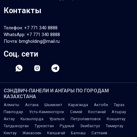
Контакты
Телефон:
+7 771 340 8888
WhatsApp:
+7 771 340 8888
Почта: bmgholding@mail.ru
Соц. сети
СЭНДВИЧ-ПАНЕЛИ И АНГАРЫ ПО ГОРОДАМ
КАЗАХСТАНА
Алматы
·
Астана
·
Шымкент
·
Караганда
·
Актобе
·
Тараз
·
Павлодар
·
Усть-Каменогорск
·
Семей
·
Костанай
·
Атырау
·
Актау
·
Кызылорда
·
Уральск
·
Петропавловск
·
Кокшетау
·
Талдыкорган
·
Туркестан
·
Рудный
·
Экибастуз
·
Темиртау
·
Кентау
·
Жанаозен
·
Капшагай
·
Балхаш
·
Сатпаев
·