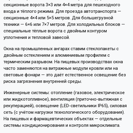
секционные ворота 3×3 или 4×4 метра для пешеходного
входа и тёплого режима. Для проезда автотранспорта —
секционные 4×4 или 5×5 метров. Для большегрузной
техники — 6×6 или 7×7 метров. Для холодильных блоков —
специальные тёплые ворота с двойным контуром
уплотнения и тепловой завесой.
Окна на промышленных ангарах ставим стеклопакеты с
двойным остеклением и алюминиевым профилем с
термическим разрывом. На пищевых производствах окна
часто заменяются на витражные модули кровли или на
световые фонари — это даёт естественное освещение без
риска загрязнения внутренней среды.
Инженерные системы: отопление (газовое, электрическое
или жидкотопливное), вентиляция (приточно-вытяжная с
рекуперацией), освещение (LED-светильники IP65), силовая
сеть (с учётом нагрузки технологического оборудования).
На пищевых и фармацевтических объектах — отдельные
системы кондиционирования и контроля микроклимата.