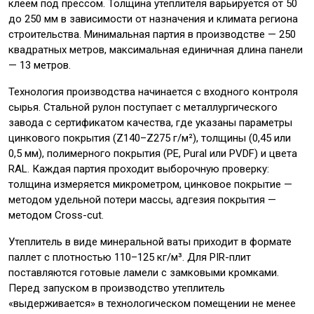
клеем под прессом. Толщина утеплителя варьируется от 50
до 250 мм в зависимости от назначения и климата региона
строительства. Минимальная партия в производстве — 250
квадратных метров, максимальная единичная длина панели
— 13 метров.
Технология производства начинается с входного контроля
сырья. Стальной рулон поступает с металлургического
завода с сертификатом качества, где указаны параметры
цинкового покрытия (Z140–Z275 г/м²), толщины (0,45 или
0,5 мм), полимерного покрытия (PE, Pural или PVDF) и цвета
RAL. Каждая партия проходит выборочную проверку:
толщина измеряется микрометром, цинковое покрытие —
методом удельной потери массы, адгезия покрытия —
методом Cross-cut.
Утеплитель в виде минеральной ваты приходит в формате
паллет с плотностью 110–125 кг/м³. Для PIR-плит
поставляются готовые ламели с замковыми кромками.
Перед запуском в производство утеплитель
«выдерживается» в технологическом помещении не менее