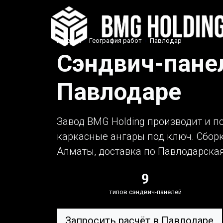
Главная
›
География работ
›
Павлодар
Сэндвич-панел
Павлодаре
Завод BMG Holding производит и п
каркасные ангары под ключ. Сборка
Алматы, доставка по Павлодарска
9
типов сэндвич-панелей
Запросить расчёт в Павлодаре