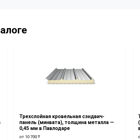
талоге
Трехслойная кровельная сэндвич-
в
панель (минвата), толщина металла —
0,45 мм в Павлодаре
от 10 700 ₸
о