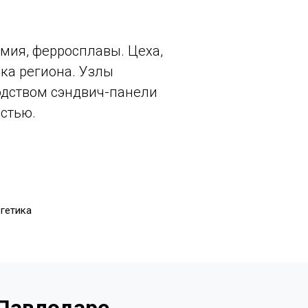
мия, ферросплавы. Цеха,
зка региона. Узлы
одством сэндвич-панели
стью.
ргетика