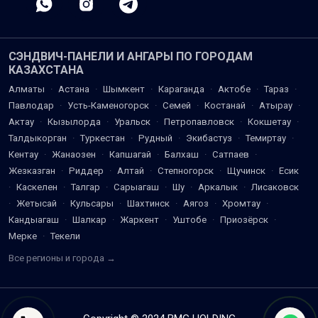
СЭНДВИЧ-ПАНЕЛИ И АНГАРЫ ПО ГОРОДАМ
КАЗАХСТАНА
Алматы
·
Астана
·
Шымкент
·
Караганда
·
Актобе
·
Тараз
·
Павлодар
·
Усть-Каменогорск
·
Семей
·
Костанай
·
Атырау
·
Актау
·
Кызылорда
·
Уральск
·
Петропавловск
·
Кокшетау
·
Талдыкорган
·
Туркестан
·
Рудный
·
Экибастуз
·
Темиртау
·
Кентау
·
Жанаозен
·
Капшагай
·
Балхаш
·
Сатпаев
·
Жезказган
·
Риддер
·
Алтай
·
Степногорск
·
Щучинск
·
Есик
·
Каскелен
·
Талгар
·
Сарыагаш
·
Шу
·
Аркалык
·
Лисаковск
·
Жетысай
·
Кульсары
·
Шахтинск
·
Аягоз
·
Хромтау
·
Кандыагаш
·
Шалкар
·
Жаркент
·
Уштобе
·
Приозёрск
·
Мерке
·
Текели
Все регионы и города →