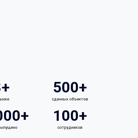
3+
500+
рынке
сданных объектов
000+
100+
 выпущено
сотрудников