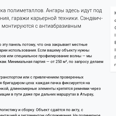
ка полиметаллов. Ангары здесь идут под
ния, гаражи карьерной техники. Сэндвич-
х монтируются с антиабразивным
 эту панель потому, что она закрывает местные
арии использования. Если вашему объекту нужны
ров или специальное профилирование волны — мы
ам. Минимальная партия — от 250 м², по запросу делаем
транспортом или с привлечением проверенных
я бригадиром цеха: каждая пачка фиксируется на
ёнкой, длинномерные элементы крепятся ремнями через
ции в пути даже при дальних маршрутах в Атырау,
огистику и сборку. Объект сдаётся по акту, с
ентацией и регламентом обслуживания. На полимерное