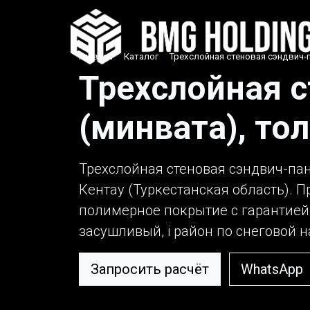
Главная
›
Каталог
›
Трехслойная стеновая сэндвич-п
Трехслойная с
(минвата), то
Трехслойная стеновая сэндвич-пан
Кентау (Туркестанская область). П
полимерное покрытие с гарантией 
засушливый, i район по снеговой на
Запросить расчёт
WhatsApp