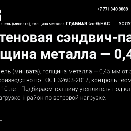
+7 771 340 8888
ГЛАВНАЯ
О НАС
УСЛУ
анель (минвата), толщина металла — 0,45 мм
›
Кентау
теновая сэндвич-п
лщина металла — 0,
ель (минвата), толщина металла — 0,45 мм от з
роизводство по ГОСТ 32603-2012, контроль гео
10 лет. Подбираем толщину утеплителя под кл
грузке, ii район по ветровой нагрузке.