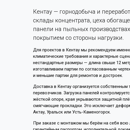
Кентау — горнодобыча и переработ
склады концентрата, цеха обогаще
панели на пыльных производства
покрытием со стороны нагрузки.
Для проектов в Кентау мы рекомендуем именно
климатические требования и характерные сцен
нестандартные размеры — длина свыше 12 мет
изготавливаем партии по согласованным чертеж
и меньшие партии для ремонтов и достроек.
Доставка в Кентау организуется собственным 
перевозчиков. Загрузка панелей контролируетс
жёсткой опоре, края укрываются защитной пл
смягчающие прокладки. Это исключает деформа
Актау, Уральск или Усть-Каменогорск.
При заказе с монтажом мы берём на себя всю л
гарантийным паспортом, исполнительной докум