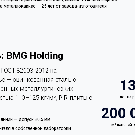
на металлокаркас — 25 лет от завода-изготовителя
: BMG Holding
ГОСТ 32603-2012 на
ьё — оцинкованная сталь с
1
енных металлургических
стью 110–125 кг/м³, PIR-плиты с
лет на 
200 
линии — допуск ±0,5 мм.
м² панелей
ителя в собственной лаборатории.