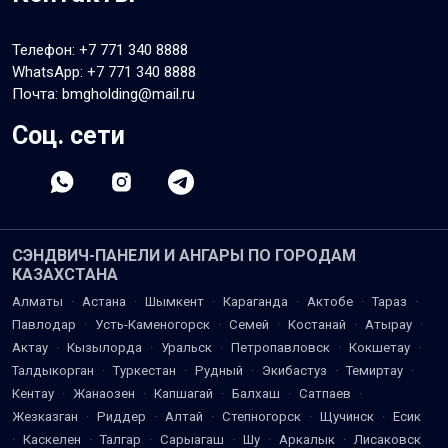
Телефон:
+7 771 340 8888
WhatsApp:
+7 771 340 8888
Почта: bmgholding@mail.ru
Соц. сети
СЭНДВИЧ-ПАНЕЛИ И АНГАРЫ ПО ГОРОДАМ
КАЗАХСТАНА
Алматы
·
Астана
·
Шымкент
·
Караганда
·
Актобе
·
Тараз
·
Павлодар
·
Усть-Каменогорск
·
Семей
·
Костанай
·
Атырау
·
Актау
·
Кызылорда
·
Уральск
·
Петропавловск
·
Кокшетау
·
Талдыкорган
·
Туркестан
·
Рудный
·
Экибастуз
·
Темиртау
·
Кентау
·
Жанаозен
·
Капшагай
·
Балхаш
·
Сатпаев
·
Жезказган
·
Риддер
·
Алтай
·
Степногорск
·
Щучинск
·
Есик
·
Каскелен
·
Талгар
·
Сарыагаш
·
Шу
·
Аркалык
·
Лисаковск