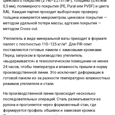
цинкового покрытия (Z140–Z275 г/м²), толщины (0,45 или
0,5 мм), полимерного покрытия (PE, Pural или PVDF) и цвета
RAL. Каждая партия проходит выборочную проверку:
толщина измеряется микрометром, цинковое покрытие —
методом удельной потери массы, адгезия покрытия —
методом Cross-cut.
Утеплитель в виде минеральной ваты приходит в формате
паллет с плотностью 110–125 кг/м³. Для PIR-плит
поставляются готовые ламели с замковыми кромками.
Перед запуском в производство утеплитель
«выдерживается» в технологическом помещении не менее
24 часов, чтобы температура и влажность пришли в норму
производственной линии. Это исключает деформации в
готовой панели из-за разности температурно-влажностных
режимов утеплителя и стали.
На производственной линии происходит несколько
последовательных операций. Сталь разматывается из
рулона и прогоняется через формовочный стан, где
формируется профиль обшивки и замковая кромка.