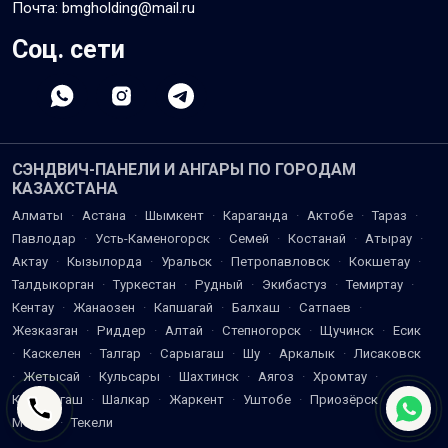
Почта: bmgholding@mail.ru
Соц. сети
СЭНДВИЧ-ПАНЕЛИ И АНГАРЫ ПО ГОРОДАМ
КАЗАХСТАНА
Алматы
·
Астана
·
Шымкент
·
Караганда
·
Актобе
·
Тараз
·
Павлодар
·
Усть-Каменогорск
·
Семей
·
Костанай
·
Атырау
·
Актау
·
Кызылорда
·
Уральск
·
Петропавловск
·
Кокшетау
·
Талдыкорган
·
Туркестан
·
Рудный
·
Экибастуз
·
Темиртау
·
Кентау
·
Жанаозен
·
Капшагай
·
Балхаш
·
Сатпаев
·
Жезказган
·
Риддер
·
Алтай
·
Степногорск
·
Щучинск
·
Есик
·
Каскелен
·
Талгар
·
Сарыагаш
·
Шу
·
Аркалык
·
Лисаковск
·
Жетысай
·
Кульсары
·
Шахтинск
·
Аягоз
·
Хромтау
·
Кандыагаш
·
Шалкар
·
Жаркент
·
Уштобе
·
Приозёрск
·
Мерке
·
Текели