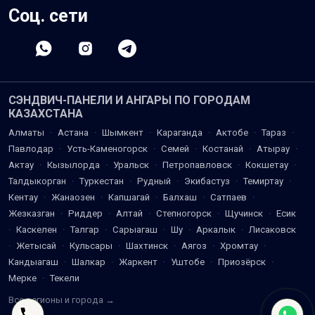
Соц. сети
СЭНДВИЧ-ПАНЕЛИ И АНГАРЫ ПО ГОРОДАМ
КАЗАХСТАНА
Алматы
·
Астана
·
Шымкент
·
Караганда
·
Актобе
·
Тараз
·
Павлодар
·
Усть-Каменогорск
·
Семей
·
Костанай
·
Атырау
·
Актау
·
Кызылорда
·
Уральск
·
Петропавловск
·
Кокшетау
·
Талдыкорган
·
Туркестан
·
Рудный
·
Экибастуз
·
Темиртау
·
Кентау
·
Жанаозен
·
Капшагай
·
Балхаш
·
Сатпаев
·
Жезказган
·
Риддер
·
Алтай
·
Степногорск
·
Щучинск
·
Есик
·
Каскелен
·
Талгар
·
Сарыагаш
·
Шу
·
Аркалык
·
Лисаковск
·
Жетысай
·
Кульсары
·
Шахтинск
·
Аягоз
·
Хромтау
·
Кандыагаш
·
Шалкар
·
Жаркент
·
Уштобе
·
Приозёрск
·
Мерке
·
Текели
Все регионы и города →