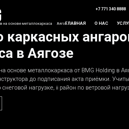
+7 771 340 8888
ГЛАВНАЯ
О НАС
УСЛУ
в на основе металлокаркаса
›
Аягоз
 каркасных ангаро
а в Аягозе
на основе металлокаркаса от BMG Holding в Ая
нструктора до подписания акта приёмки. Учит
 снеговой нагрузке, ii район по ветровой нагру