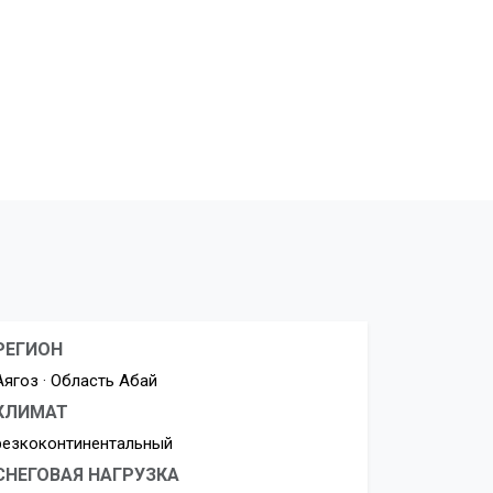
РЕГИОН
Аягоз · Область Абай
КЛИМАТ
резкоконтинентальный
СНЕГОВАЯ НАГРУЗКА