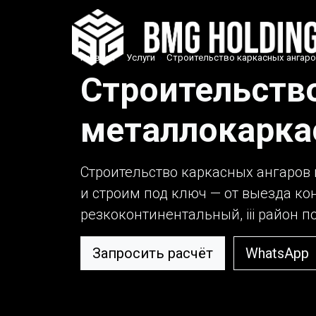
Главная
›
Услуги
›
Строительство каркасных ангаро
Строительство
металлокаркас
Строительство каркасных ангаров 
и строим под ключ — от выезда ко
резкоконтинентальный, iii район по
Запросить расчёт
WhatsApp