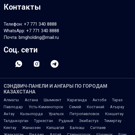
Контакты
Телефон:
+7 771 340 8888
WhatsApp:
+7 771 340 8888
Почта: bmgholding@mail.ru
Соц. сети
СЭНДВИЧ-ПАНЕЛИ И АНГАРЫ ПО ГОРОДАМ
КАЗАХСТАНА
Алматы
·
Астана
·
Шымкент
·
Караганда
·
Актобе
·
Тараз
·
Павлодар
·
Усть-Каменогорск
·
Семей
·
Костанай
·
Атырау
·
Актау
·
Кызылорда
·
Уральск
·
Петропавловск
·
Кокшетау
·
Талдыкорган
·
Туркестан
·
Рудный
·
Экибастуз
·
Темиртау
·
Кентау
·
Жанаозен
·
Капшагай
·
Балхаш
·
Сатпаев
·
Жезказган
·
Риддер
·
Алтай
·
Степногорск
·
Щучинск
·
Есик