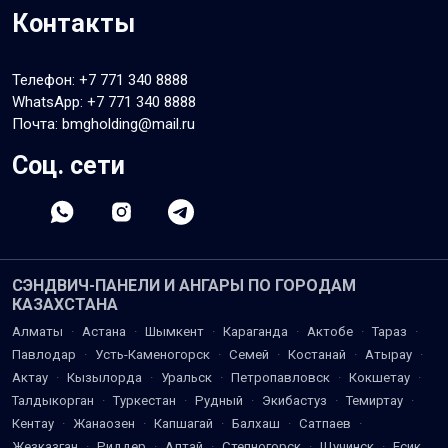
Контакты
Телефон:
+7 771 340 8888
WhatsApp:
+7 771 340 8888
Почта: bmgholding@mail.ru
Соц. сети
СЭНДВИЧ-ПАНЕЛИ И АНГАРЫ ПО ГОРОДАМ
КАЗАХСТАНА
Алматы
·
Астана
·
Шымкент
·
Караганда
·
Актобе
·
Тараз
·
Павлодар
·
Усть-Каменогорск
·
Семей
·
Костанай
·
Атырау
·
Актау
·
Кызылорда
·
Уральск
·
Петропавловск
·
Кокшетау
·
Талдыкорган
·
Туркестан
·
Рудный
·
Экибастуз
·
Темиртау
·
Кентау
·
Жанаозен
·
Капшагай
·
Балхаш
·
Сатпаев
·
Жезказган
·
Риддер
·
Алтай
·
Степногорск
·
Щучинск
·
Есик