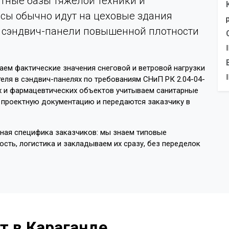
тные базы тяжёлой техники и
сы обычно идут на цеховые здания
и сэндвич-панели повышенной плотности
аем фактические значения снеговой и ветровой нагрузки
теля в сэндвич-панелях по требованиям СНиП РК 2.04-04-
х и фармацевтических объектов учитываем санитарные
в проектную документацию и передаются заказчику в
ная специфика заказчиков: мы знаем типовые
сть, логистика и закладываем их сразу, без переделок
т в Караганде