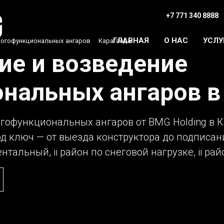
+7 771 340 8888
ГЛАВНАЯ
О НАС
УСЛУ
ногофункциональных ангаров
›
Караганда
ие и возведение
нальных ангаров в
гофункциональных ангаров от BMG Holding в 
од ключ — от выезда конструктора до подписа
тальный, ii район по снеговой нагрузке, ii рай