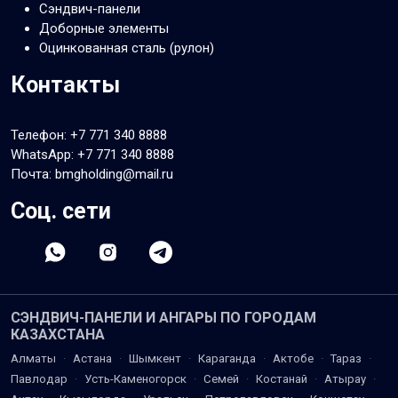
Сэндвич-панели
Доборные элементы
Оцинкованная сталь (рулон)
Контакты
Телефон:
+7 771 340 8888
WhatsApp:
+7 771 340 8888
Почта: bmgholding@mail.ru
Соц. сети
СЭНДВИЧ-ПАНЕЛИ И АНГАРЫ ПО ГОРОДАМ
КАЗАХСТАНА
Алматы
·
Астана
·
Шымкент
·
Караганда
·
Актобе
·
Тараз
·
Павлодар
·
Усть-Каменогорск
·
Семей
·
Костанай
·
Атырау
·