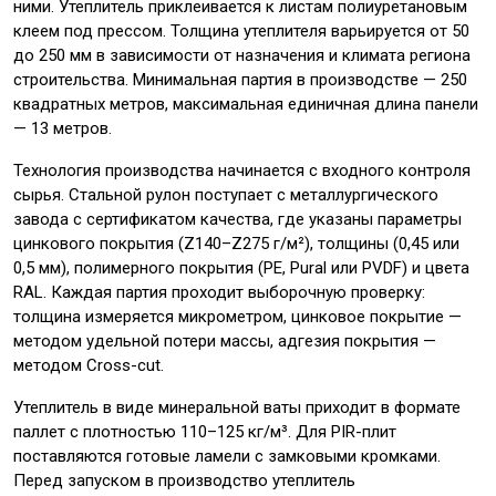
ними. Утеплитель приклеивается к листам полиуретановым
клеем под прессом. Толщина утеплителя варьируется от 50
до 250 мм в зависимости от назначения и климата региона
строительства. Минимальная партия в производстве — 250
квадратных метров, максимальная единичная длина панели
— 13 метров.
Технология производства начинается с входного контроля
сырья. Стальной рулон поступает с металлургического
завода с сертификатом качества, где указаны параметры
цинкового покрытия (Z140–Z275 г/м²), толщины (0,45 или
0,5 мм), полимерного покрытия (PE, Pural или PVDF) и цвета
RAL. Каждая партия проходит выборочную проверку:
толщина измеряется микрометром, цинковое покрытие —
методом удельной потери массы, адгезия покрытия —
методом Cross-cut.
Утеплитель в виде минеральной ваты приходит в формате
паллет с плотностью 110–125 кг/м³. Для PIR-плит
поставляются готовые ламели с замковыми кромками.
Перед запуском в производство утеплитель