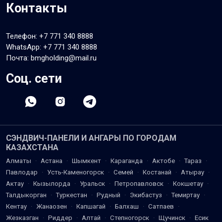
Контакты
Телефон:
+7 771 340 8888
WhatsApp:
+7 771 340 8888
Почта: bmgholding@mail.ru
Соц. сети
СЭНДВИЧ-ПАНЕЛИ И АНГАРЫ ПО ГОРОДАМ
КАЗАХСТАНА
Алматы
·
Астана
·
Шымкент
·
Караганда
·
Актобе
·
Тараз
·
Павлодар
·
Усть-Каменогорск
·
Семей
·
Костанай
·
Атырау
·
Актау
·
Кызылорда
·
Уральск
·
Петропавловск
·
Кокшетау
·
Талдыкорган
·
Туркестан
·
Рудный
·
Экибастуз
·
Темиртау
·
Кентау
·
Жанаозен
·
Капшагай
·
Балхаш
·
Сатпаев
·
Жезказган
·
Риддер
·
Алтай
·
Степногорск
·
Щучинск
·
Есик