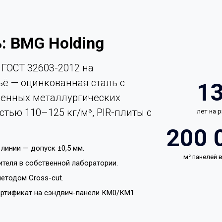
: BMG Holding
ГОСТ 32603-2012 на
ьё — оцинкованная сталь с
1
енных металлургических
стью 110–125 кг/м³, PIR-плиты с
лет на 
200 
линии — допуск ±0,5 мм.
м² панелей
ителя в собственной лаборатории.
етодом Cross-cut.
ертификат на сэндвич-панели КМ0/КМ1.