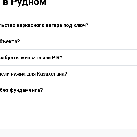
 в Рудном
ьство каркасного ангара под ключ?
объекта?
выбрать: минвата или PIR?
нели нужна для Казахстана?
 без фундамента?