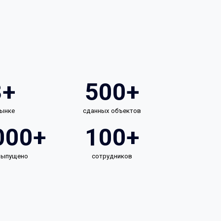
3+
500+
рынке
сданных объектов
000+
100+
 выпущено
сотрудников