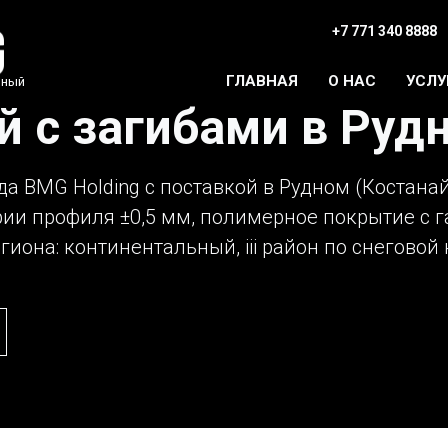
+7 771 340 8888
ГЛАВНАЯ
О НАС
УСЛУ
дный
й с загибами в Руд
да BMG Holding с поставкой в Рудном (Костанай
рии профиля ±0,5 мм, полимерное покрытие с г
иона: континентальный, iii район по снеговой н