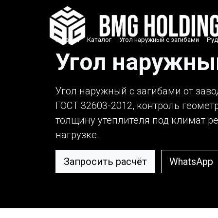
Главная
›
Каталог
›
Угол наружный с загибами
›
Ру
Угол наружны
Угол наружный с загибами от заво
ГОСТ 32603-2012, контроль геомет
толщину утеплителя под климат рег
нагрузке.
Запросить расчёт
WhatsApp