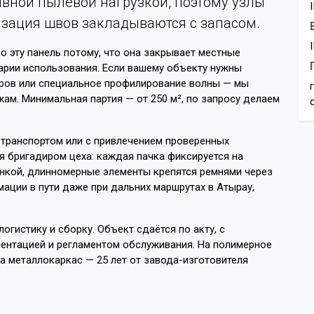
ивной пылевой нагрузкой, поэтому узлы
зация швов закладываются с запасом.
 эту панель потому, что она закрывает местные
арии использования. Если вашему объекту нужны
ров или специальное профилирование волны — мы
ам. Минимальная партия — от 250 м², по запросу делаем
 транспортом или с привлечением проверенных
я бригадиром цеха: каждая пачка фиксируется на
ёнкой, длинномерные элементы крепятся ремнями через
ции в пути даже при дальних маршрутах в Атырау,
огистику и сборку. Объект сдаётся по акту, с
ентацией и регламентом обслуживания. На полимерное
на металлокаркас — 25 лет от завода-изготовителя