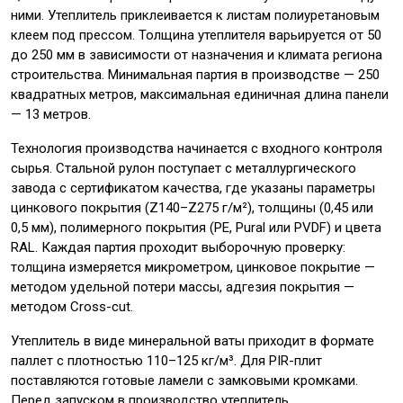
ними. Утеплитель приклеивается к листам полиуретановым
клеем под прессом. Толщина утеплителя варьируется от 50
до 250 мм в зависимости от назначения и климата региона
строительства. Минимальная партия в производстве — 250
квадратных метров, максимальная единичная длина панели
— 13 метров.
Технология производства начинается с входного контроля
сырья. Стальной рулон поступает с металлургического
завода с сертификатом качества, где указаны параметры
цинкового покрытия (Z140–Z275 г/м²), толщины (0,45 или
0,5 мм), полимерного покрытия (PE, Pural или PVDF) и цвета
RAL. Каждая партия проходит выборочную проверку:
толщина измеряется микрометром, цинковое покрытие —
методом удельной потери массы, адгезия покрытия —
методом Cross-cut.
Утеплитель в виде минеральной ваты приходит в формате
паллет с плотностью 110–125 кг/м³. Для PIR-плит
поставляются готовые ламели с замковыми кромками.
Перед запуском в производство утеплитель