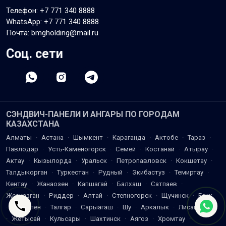
Телефон:
+7 771 340 8888
WhatsApp:
+7 771 340 8888
Почта: bmgholding@mail.ru
Соц. сети
СЭНДВИЧ-ПАНЕЛИ И АНГАРЫ ПО ГОРОДАМ
КАЗАХСТАНА
Алматы
·
Астана
·
Шымкент
·
Караганда
·
Актобе
·
Тараз
·
Павлодар
·
Усть-Каменогорск
·
Семей
·
Костанай
·
Атырау
·
Актау
·
Кызылорда
·
Уральск
·
Петропавловск
·
Кокшетау
·
Талдыкорган
·
Туркестан
·
Рудный
·
Экибастуз
·
Темиртау
·
Кентау
·
Жанаозен
·
Капшагай
·
Балхаш
·
Сатпаев
·
Жезказган
·
Риддер
·
Алтай
·
Степногорск
·
Щучинск
·
Есик
·
Каскелен
·
Талгар
·
Сарыагаш
·
Шу
·
Аркалык
·
Лисаковск
·
Жетысай
·
Кульсары
·
Шахтинск
·
Аягоз
·
Хромтау
·