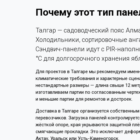
Почему этот тип пане
Талгар — садоводческий пояс Алма
Холодильники, сортировочные анг
Сэндвич-панели идут с PIR-напол
°C для долгосрочного хранения яб
Для проектов в Талгаре мы рекомендуем именн
климатические требования и характерные сцен
нестандартные размеры — длина свыше 12 мет
изготавливаем партии по согласованным чертеж
и меньшие партии для ремонтов и достроек.
Доставка в Талгаре организуется собственным
перевозчиков. Загрузка панелей контролируетс
жёсткой опоре, края укрываются защитной пл
смягчающие прокладки. Это исключает деформа
Актау, Уральск или Усть-Каменогорск.