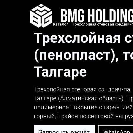
Главная
›
Каталог
›
Трехслойная стеновая сэндвич-п
Трехслойная с
(пенопласт), 
Талгаре
Трехслойная стеновая сэндвич-пан
Талгаре (Алматинская область). П
полимерное покрытие с гарантией 
горный, ii район по снеговой нагруз
Запросить расчёт
WhatsApp