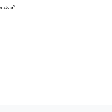
3
т 250 м