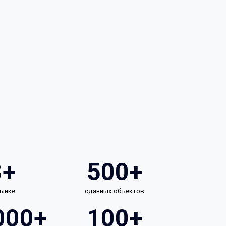
3+
500+
рынке
сданных объектов
000+
100+