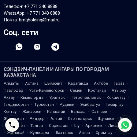
Телефон:
+7 771 340 8888
WhatsApp:
+7 771 340 8888
Почта: bmgholding@mail.ru
Соц. сети
СЭНДВИЧ-ПАНЕЛИ И АНГАРЫ ПО ГОРОДАМ
КАЗАХСТАНА
Алматы
·
Астана
·
Шымкент
·
Караганда
·
Актобе
·
Тараз
·
Павлодар
·
Усть-Каменогорск
·
Семей
·
Костанай
·
Атырау
·
Актау
·
Кызылорда
·
Уральск
·
Петропавловск
·
Кокшетау
·
Талдыкорган
·
Туркестан
·
Рудный
·
Экибастуз
·
Темиртау
·
Кентау
·
Жанаозен
·
Капшагай
·
Балхаш
·
Сатпаев
·
Жезказган
·
Риддер
·
Алтай
·
Степногорск
·
Щучинск
·
Есик
·
Каскелен
·
Талгар
·
Сарыагаш
·
Шу
·
Аркалык
·
Лисаковск
·
Жетысай
·
Кульсары
·
Шахтинск
·
Аягоз
·
Хромтау
·