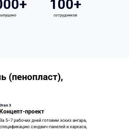
000+
100+
 выпущено
сотрудников
ь (пенопласт),
Этап 3
Концепт-проект
За 5–7 рабочих дней готовим эскиз ангара,
спецификацию сэндвич-панелей и каркаса,