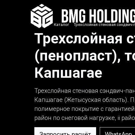
Главная
›
Каталог
›
Трехслойная стеновая сэндвич-п
Трехслойная с
(пенопласт), 
Капшагае
Трехслойная стеновая сэндвич-пан
Капшагае (Жетысуская область). П
полимерное покрытие с гарантией 
район по снеговой нагрузке, ii рай
Запросить расчёт
WhatsApp