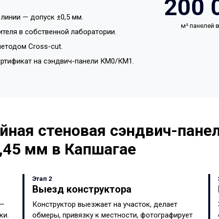
200 
линии — допуск ±0,5 мм.
м² панелей
ителя в собственной лаборатории.
етодом Cross-cut.
ертификат на сэндвич-панели КМ0/КМ1.
йная стеновая сэндвич-панел
,45 мм в Капшагае
Этап 2
Выезд конструктора
 —
Конструктор выезжает на участок, делает
ки.
обмеры, привязку к местности, фотографирует