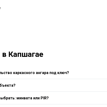
е
 в Капшагае
ьство каркасного ангара под ключ?
объекта?
выбрать: минвата или PIR?