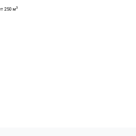
3
т 250 м