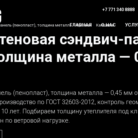
+7 771 340 8888
ГЛАВНАЯ
О НАС
УСЛУ
анель (пенопласт), толщина металла — 0,45 мм
›
Капшагай
теновая сэндвич-п
толщина металла — 
ель (пенопласт), толщина металла — 0,45 мм от
роизводство по ГОСТ 32603-2012, контроль гео
10 лет. Подбираем толщину утеплителя под кли
он по ветровой нагрузке.