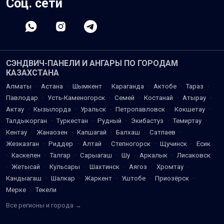
Соц. сети
СЭНДВИЧ-ПАНЕЛИ И АНГАРЫ ПО ГОРОДАМ
КАЗАХСТАНА
Алматы
·
Астана
·
Шымкент
·
Караганда
·
Актобе
·
Тараз
·
Павлодар
·
Усть-Каменогорск
·
Семей
·
Костанай
·
Атырау
·
Актау
·
Кызылорда
·
Уральск
·
Петропавловск
·
Кокшетау
·
Талдыкорган
·
Туркестан
·
Рудный
·
Экибастуз
·
Темиртау
·
Кентау
·
Жанаозен
·
Капшагай
·
Балхаш
·
Сатпаев
·
Жезказган
·
Риддер
·
Алтай
·
Степногорск
·
Щучинск
·
Есик
·
Каскелен
·
Талгар
·
Сарыагаш
·
Шу
·
Аркалык
·
Лисаковск
·
Жетысай
·
Кульсары
·
Шахтинск
·
Аягоз
·
Хромтау
·
Кандыагаш
·
Шалкар
·
Жаркент
·
Уштобе
·
Приозёрск
·
Мерке
·
Текели
Все регионы и города →