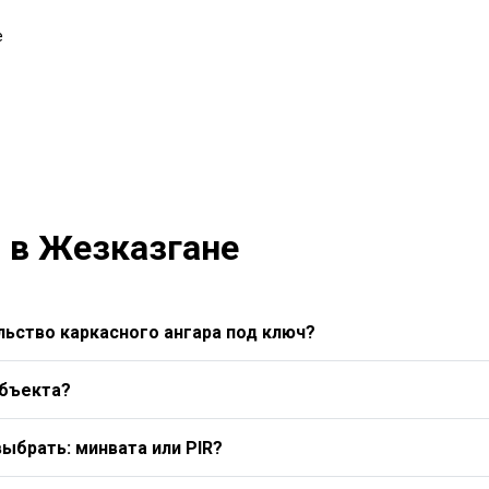
е
 в Жезказгане
ьство каркасного ангара под ключ?
объекта?
выбрать: минвата или PIR?