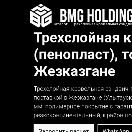
Главная
›
Каталог
›
Трехслойная кровельная сэндви
Трехслойная 
(пенопласт), 
Жезказгане
Трехслойная кровельная сэндвич-п
поставкой в Жезказгане (Улытауск
мм, полимерное покрытие с гарант
резкоконтинентальный, ii район по 
Запросить расчёт
WhatsApp