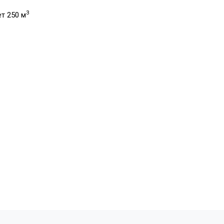
3
т 250 м