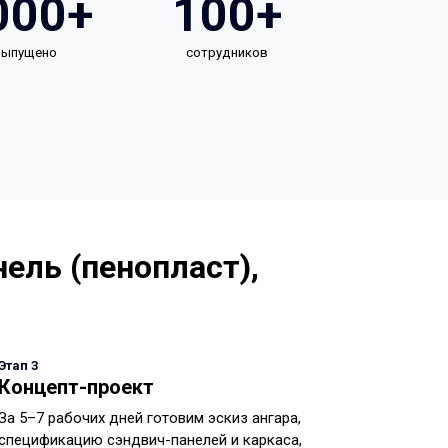
000+
100+
 выпущено
сотрудников
ель (пенопласт),
Этап 3
Концепт-проект
За 5–7 рабочих дней готовим эскиз ангара,
спецификацию сэндвич-панелей и каркаса,