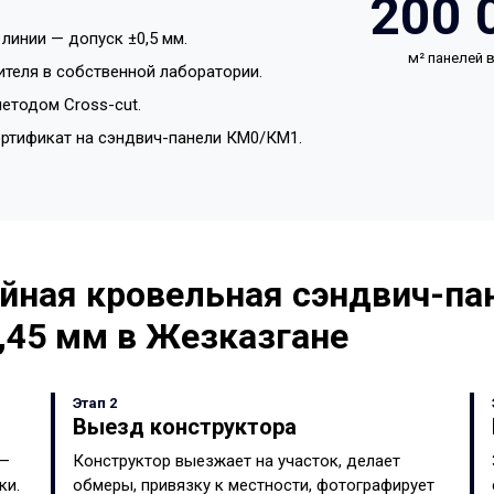
200 
линии — допуск ±0,5 мм.
м² панелей
ителя в собственной лаборатории.
етодом Cross-cut.
ертификат на сэндвич-панели КМ0/КМ1.
йная кровельная сэндвич-пан
,45 мм в Жезказгане
Этап 2
Выезд конструктора
 —
Конструктор выезжает на участок, делает
ки.
обмеры, привязку к местности, фотографирует