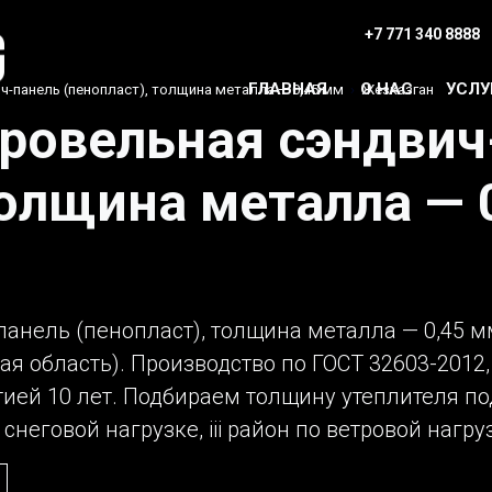
+7 771 340 8888
ГЛАВНАЯ
О НАС
УСЛУ
ч-панель (пенопласт), толщина металла — 0,45 мм
›
Жезказган
кровельная сэндвич
толщина металла — 
анель (пенопласт), толщина металла — 0,45 мм
ая область). Производство по ГОСТ 32603-2012
ией 10 лет. Подбираем толщину утеплителя по
снеговой нагрузке, iii район по ветровой нагру