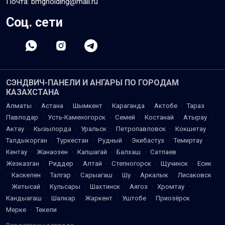
Почта: bmgholding@mail.ru
Соц. сети
СЭНДВИЧ-ПАНЕЛИ И АНГАРЫ ПО ГОРОДАМ
КАЗАХСТАНА
Алматы
·
Астана
·
Шымкент
·
Караганда
·
Актобе
·
Тараз
·
Павлодар
·
Усть-Каменогорск
·
Семей
·
Костанай
·
Атырау
·
Актау
·
Кызылорда
·
Уральск
·
Петропавловск
·
Кокшетау
·
Талдыкорган
·
Туркестан
·
Рудный
·
Экибастуз
·
Темиртау
·
Кентау
·
Жанаозен
·
Капшагай
·
Балхаш
·
Сатпаев
·
Жезказган
·
Риддер
·
Алтай
·
Степногорск
·
Щучинск
·
Есик
·
Каскелен
·
Талгар
·
Сарыагаш
·
Шу
·
Аркалык
·
Лисаковск
·
Жетысай
·
Кульсары
·
Шахтинск
·
Аягоз
·
Хромтау
·
Кандыагаш
·
Шалкар
·
Жаркент
·
Уштобе
·
Приозёрск
·
Мерке
·
Текели