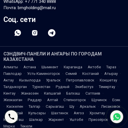
WhatsApp:
+7 771 340 8888
Почта: bmgholding@mail.ru
Соц. сети
СЭНДВИЧ-ПАНЕЛИ И АНГАРЫ ПО ГОРОДАМ
КАЗАХСТАНА
Алматы
·
Астана
·
Шымкент
·
Караганда
·
Актобе
·
Тараз
·
Павлодар
·
Усть-Каменогорск
·
Семей
·
Костанай
·
Атырау
·
Актау
·
Кызылорда
·
Уральск
·
Петропавловск
·
Кокшетау
·
Талдыкорган
·
Туркестан
·
Рудный
·
Экибастуз
·
Темиртау
·
Кентау
·
Жанаозен
·
Капшагай
·
Балхаш
·
Сатпаев
·
Жезказган
·
Риддер
·
Алтай
·
Степногорск
·
Щучинск
·
Есик
·
Каскелен
·
Талгар
·
Сарыагаш
·
Шу
·
Аркалык
·
Лисаковск
·
Жетысай
·
Кульсары
·
Шахтинск
·
Аягоз
·
Хромтау
·
Кандыагаш
·
Шалкар
·
Жаркент
·
Уштобе
·
Приозёрск
·
Мерке
·
Текели