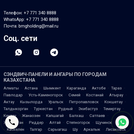
Телефон:
+7 771 340 8888
WhatsApp:
+7 771 340 8888
Почта: bmgholding@mail.ru
Соц. сети
СЭНДВИЧ-ПАНЕЛИ И АНГАРЫ ПО ГОРОДАМ
КАЗАХСТАНА
Алматы
·
Астана
·
Шымкент
·
Караганда
·
Актобе
·
Тараз
·
Павлодар
·
Усть-Каменогорск
·
Семей
·
Костанай
·
Атырау
·
Актау
·
Кызылорда
·
Уральск
·
Петропавловск
·
Кокшетау
·
Талдыкорган
·
Туркестан
·
Рудный
·
Экибастуз
·
Темиртау
·
Кентау
·
Жанаозен
·
Капшагай
·
Балхаш
·
Сатпаев
·
Жезказган
·
Риддер
·
Алтай
·
Степногорск
·
Щучинск
·
Есик
·
Каскелен
·
Талгар
·
Сарыагаш
·
Шу
·
Аркалык
·
Лисаковск