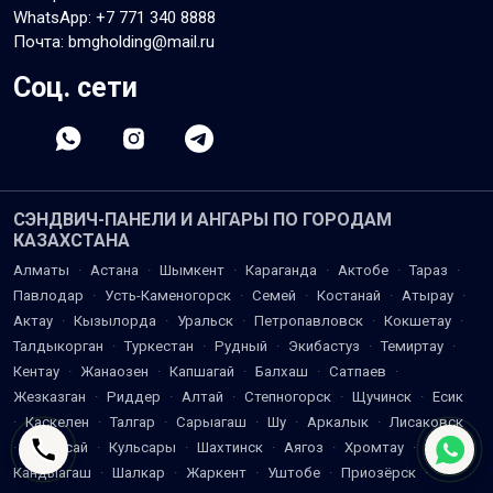
WhatsApp:
+7 771 340 8888
Почта: bmgholding@mail.ru
Соц. сети
СЭНДВИЧ-ПАНЕЛИ И АНГАРЫ ПО ГОРОДАМ
КАЗАХСТАНА
Алматы
·
Астана
·
Шымкент
·
Караганда
·
Актобе
·
Тараз
·
Павлодар
·
Усть-Каменогорск
·
Семей
·
Костанай
·
Атырау
·
Актау
·
Кызылорда
·
Уральск
·
Петропавловск
·
Кокшетау
·
Талдыкорган
·
Туркестан
·
Рудный
·
Экибастуз
·
Темиртау
·
Кентау
·
Жанаозен
·
Капшагай
·
Балхаш
·
Сатпаев
·
Жезказган
·
Риддер
·
Алтай
·
Степногорск
·
Щучинск
·
Есик
·
Каскелен
·
Талгар
·
Сарыагаш
·
Шу
·
Аркалык
·
Лисаковск
·
Жетысай
·
Кульсары
·
Шахтинск
·
Аягоз
·
Хромтау
·
Кандыагаш
·
Шалкар
·
Жаркент
·
Уштобе
·
Приозёрск
·