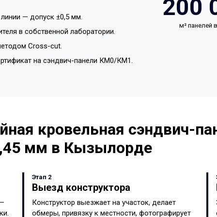
200 
линии — допуск ±0,5 мм.
м² панелей
ителя в собственной лаборатории.
етодом Cross-cut.
ертификат на сэндвич-панели КМ0/КМ1.
йная кровельная сэндвич-пан
,45 мм в Кызылорде
Этап 2
Выезд конструктора
 —
Конструктор выезжает на участок, делает
ки.
обмеры, привязку к местности, фотографирует