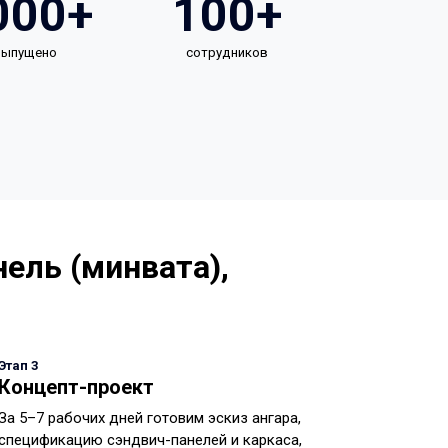
000+
100+
 выпущено
сотрудников
ель (минвата),
Этап 3
Концепт-проект
За 5–7 рабочих дней готовим эскиз ангара,
спецификацию сэндвич-панелей и каркаса,