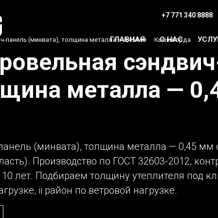
+7 771 340 8888
ГЛАВНАЯ
О НАС
УСЛУ
ч-панель (минвата), толщина металла — 0,45 мм
›
Кызылорда
кровельная сэндвич
лщина металла — 0,
анель (минвата), толщина металла — 0,45 мм о
сть). Производство по ГОСТ 32603-2012, конт
 10 лет. Подбираем толщину утеплителя под к
грузке, ii район по ветровой нагрузке.