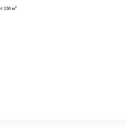
3
т 250 м