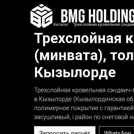
Главная
›
Каталог
›
Трехслойная кровельная сэндви
Трехслойная 
(минвата), то
Кызылорде
Трехслойная кровельная сэндвич-п
в Кызылорде (Кызылординская обла
полимерное покрытие с гарантией
засушливый, i район по снеговой на
Запросить расчёт
WhatsApp