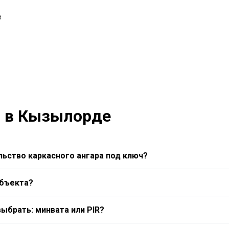
е
й в Кызылорде
ьство каркасного ангара под ключ?
объекта?
выбрать: минвата или PIR?