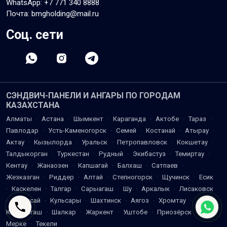
WhatsApp:
+7 771 340 8888
Почта: bmgholding@mail.ru
Соц. сети
СЭНДВИЧ-ПАНЕЛИ И АНГАРЫ ПО ГОРОДАМ
КАЗАХСТАНА
Алматы
·
Астана
·
Шымкент
·
Караганда
·
Актобе
·
Тараз
·
Павлодар
·
Усть-Каменогорск
·
Семей
·
Костанай
·
Атырау
·
Актау
·
Кызылорда
·
Уральск
·
Петропавловск
·
Кокшетау
·
Талдыкорган
·
Туркестан
·
Рудный
·
Экибастуз
·
Темиртау
·
Кентау
·
Жанаозен
·
Капшагай
·
Балхаш
·
Сатпаев
·
Жезказган
·
Риддер
·
Алтай
·
Степногорск
·
Щучинск
·
Есик
·
Каскелен
·
Талгар
·
Сарыагаш
·
Шу
·
Аркалык
·
Лисаковск
·
Жетысай
·
Кульсары
·
Шахтинск
·
Аягоз
·
Хромтау
·
Кандыагаш
·
Шалкар
·
Жаркент
·
Уштобе
·
Приозёрск
·
Мерке
·
Текели