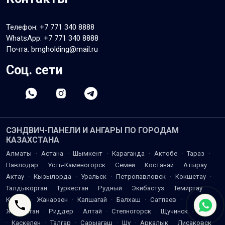
Телефон:
+7 771 340 8888
WhatsApp:
+7 771 340 8888
Почта: bmgholding@mail.ru
Соц. сети
СЭНДВИЧ-ПАНЕЛИ И АНГАРЫ ПО ГОРОДАМ
КАЗАХСТАНА
Алматы
·
Астана
·
Шымкент
·
Караганда
·
Актобе
·
Тараз
·
Павлодар
·
Усть-Каменогорск
·
Семей
·
Костанай
·
Атырау
·
Актау
·
Кызылорда
·
Уральск
·
Петропавловск
·
Кокшетау
·
Талдыкорган
·
Туркестан
·
Рудный
·
Экибастуз
·
Темиртау
·
Кентау
·
Жанаозен
·
Капшагай
·
Балхаш
·
Сатпаев
·
Жезказган
·
Риддер
·
Алтай
·
Степногорск
·
Щучинск
·
Есик
·
Каскелен
·
Талгар
·
Сарыагаш
·
Шу
·
Аркалык
·
Лисаковск