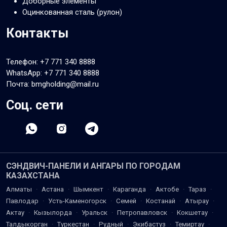
Доборные элементы
Оцинкованная сталь (рулон)
Контакты
Телефон:
+7 771 340 8888
WhatsApp:
+7 771 340 8888
Почта: bmgholding@mail.ru
Соц. сети
СЭНДВИЧ-ПАНЕЛИ И АНГАРЫ ПО ГОРОДАМ
КАЗАХСТАНА
Алматы
·
Астана
·
Шымкент
·
Караганда
·
Актобе
·
Тараз
·
Павлодар
·
Усть-Каменогорск
·
Семей
·
Костанай
·
Атырау
·
Актау
·
Кызылорда
·
Уральск
·
Петропавловск
·
Кокшетау
·
Талдыкорган
·
Туркестан
·
Рудный
·
Экибастуз
·
Темиртау
·