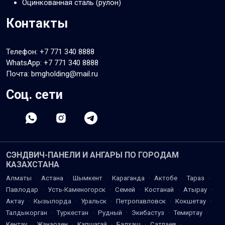
Оцинкованная сталь (рулон)
Контакты
Телефон:
+7 771 340 8888
WhatsApp:
+7 771 340 8888
Почта: bmgholding@mail.ru
Соц. сети
СЭНДВИЧ-ПАНЕЛИ И АНГАРЫ ПО ГОРОДАМ
КАЗАХСТАНА
Алматы
·
Астана
·
Шымкент
·
Караганда
·
Актобе
·
Тараз
·
Павлодар
·
Усть-Каменогорск
·
Семей
·
Костанай
·
Атырау
·
Актау
·
Кызылорда
·
Уральск
·
Петропавловск
·
Кокшетау
·
Талдыкорган
·
Туркестан
·
Рудный
·
Экибастуз
·
Темиртау
·
Кентау
·
Жанаозен
·
Капшагай
·
Балхаш
·
Сатпаев
·