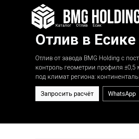
Главная
›
Каталог
›
Отлив
›
Есик
Отлив в Есике
Отлив от завода BMG Holding с пос
контроль геометрии профиля ±0,5 
под климат региона: континентально
Запросить расчёт
WhatsApp