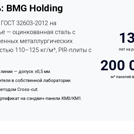
: BMG Holding
ГОСТ 32603-2012 на
ьё — оцинкованная сталь с
1
енных металлургических
стью 110–125 кг/м³, PIR-плиты с
лет на 
200 
линии — допуск ±0,5 мм.
м² панелей
ителя в собственной лаборатории.
етодом Cross-cut.
ертификат на сэндвич-панели КМ0/КМ1.