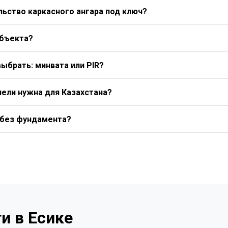
ьство каркасного ангара под ключ?
объекта?
выбрать: минвата или PIR?
нели нужна для Казахстана?
 без фундамента?
и в Есике