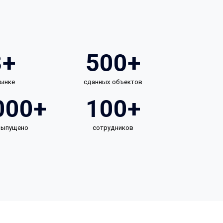
3+
500+
рынке
сданных объектов
000+
100+
 выпущено
сотрудников