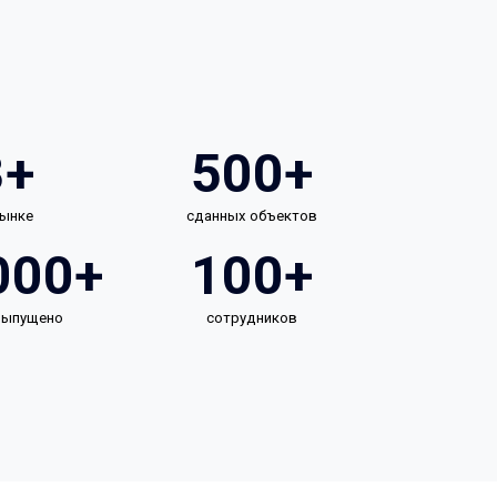
3+
500+
рынке
сданных объектов
000+
100+
 выпущено
сотрудников