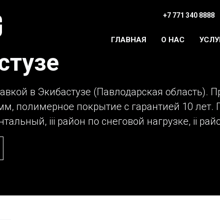
+7 771 340 8888
ГЛАВНАЯ
О НАС
УСЛУ
стузе
тавкой в Экибастузе (Павлодарская область). П
мм, полимерное покрытие с гарантией 10 лет.
альный, iii район по снеговой нагрузке, ii рай