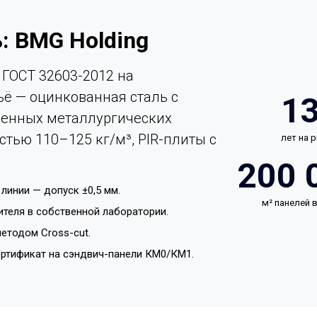
: BMG Holding
ГОСТ 32603-2012 на
ьё — оцинкованная сталь с
1
енных металлургических
стью 110–125 кг/м³, PIR-плиты с
лет на 
200 
линии — допуск ±0,5 мм.
м² панелей
ителя в собственной лаборатории.
етодом Cross-cut.
ертификат на сэндвич-панели КМ0/КМ1.