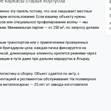
 каркасы старых корпусов.
енно эту панель потому, что она закрывает местные
арии использования. Если вашему объекту нужны
ров или специальное профилирование волны — мы
ам. Минимальная партия — от 250 м², по запросу делаем
ным транспортом или с привлечением проверенных
я бригадиром цеха: каждая пачка фиксируется на
ёнкой, длинномерные элементы крепятся ремнями через
ции в пути даже при дальних маршрутах в Атырау,
огистику и сборку. Объект сдаётся по акту, с
ентацией и регламентом обслуживания. На полимерное
на металлокаркас — 25 лет от завода-изготовителя