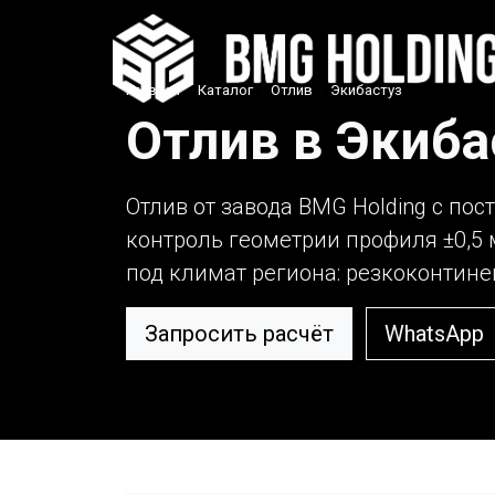
Главная
›
Каталог
›
Отлив
›
Экибастуз
Отлив в Экиба
Отлив от завода BMG Holding с пос
контроль геометрии профиля ±0,5 
под климат региона: резкоконтинент
Запросить расчёт
WhatsApp