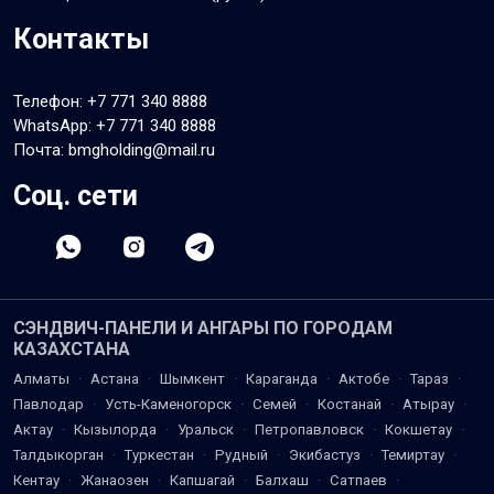
Контакты
Телефон:
+7 771 340 8888
WhatsApp:
+7 771 340 8888
Почта: bmgholding@mail.ru
Соц. сети
СЭНДВИЧ-ПАНЕЛИ И АНГАРЫ ПО ГОРОДАМ
КАЗАХСТАНА
Алматы
·
Астана
·
Шымкент
·
Караганда
·
Актобе
·
Тараз
·
Павлодар
·
Усть-Каменогорск
·
Семей
·
Костанай
·
Атырау
·
Актау
·
Кызылорда
·
Уральск
·
Петропавловск
·
Кокшетау
·
Талдыкорган
·
Туркестан
·
Рудный
·
Экибастуз
·
Темиртау
·
Кентау
·
Жанаозен
·
Капшагай
·
Балхаш
·
Сатпаев
·