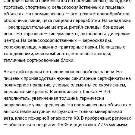
Сэндвич-панели применяются на промышленных, складских,
торговых, спортивных, сельскохозяйственных и пищевых
объектах. На промышленных — это цеха металлообработки,
сборочные линии, цеха пищевой переработки. На складских
— распределительные центры, ритейл-склады, бондовые
зоны. На торговых — гипермаркеты, автосалоны, дилерские
центры. На сельскохозяйственных — зерносклады,
сенохранилища, машинно-тракторные парки. На пищевых —
холодильники, мясокомбинаты, молочные заводы,
тепличные сортировочные блоки.
В каждой отрасли есть свои нюансы выбора панели. На
пищевых производствах нужны санитарные сертификаты на
полимерное покрытие, угловые элементы со скруглением,
специальный крепёж. В холодильных блоках — PIR-
наполнитель, увеличенная толщина, термически
разрезанные узлы крепления. На промышленных объектах с
высокотемпературной нагрузкой — только минеральная
вата, класс пожарной опасности К0. В прибрежных регионах
— обязательно покрытие PVDF и оцинковка Z275 минимум.