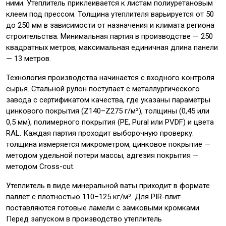
ними. Утеплитель приклеивается к листам полиуретановым
клеем под прессом. Толщина утеплителя варьируется от 50
до 250 мм в зависимости от назначения и климата региона
строительства. Минимальная партия в производстве — 250
квадратных метров, максимальная единичная длина панели
— 13 метров.
Технология производства начинается с входного контроля
сырья. Стальной рулон поступает с металлургического
завода с сертификатом качества, где указаны параметры
цинкового покрытия (Z140–Z275 г/м²), толщины (0,45 или
0,5 мм), полимерного покрытия (PE, Pural или PVDF) и цвета
RAL. Каждая партия проходит выборочную проверку:
толщина измеряется микрометром, цинковое покрытие —
методом удельной потери массы, адгезия покрытия —
методом Cross-cut.
Утеплитель в виде минеральной ваты приходит в формате
паллет с плотностью 110–125 кг/м³. Для PIR-плит
поставляются готовые ламели с замковыми кромками.
Перед запуском в производство утеплитель