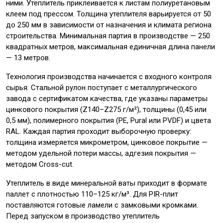
ними. Утеплитель приклеивается к листам полиуретановым
клеем под прессом. Толщина утеплителя варьируется от 50
до 250 мм в зависимости от назначения и климата региона
строительства. Минимальная партия в производстве — 250
квадратных метров, максимальная единичная длина панели
— 13 метров.
Технология производства начинается с входного контроля
сырья. Стальной рулон поступает с металлургического
завода с сертификатом качества, где указаны параметры
цинкового покрытия (Z140–Z275 г/м²), толщины (0,45 или
0,5 мм), полимерного покрытия (PE, Pural или PVDF) и цвета
RAL. Каждая партия проходит выборочную проверку:
толщина измеряется микрометром, цинковое покрытие —
методом удельной потери массы, адгезия покрытия —
методом Cross-cut.
Утеплитель в виде минеральной ваты приходит в формате
паллет с плотностью 110–125 кг/м³. Для PIR-плит
поставляются готовые ламели с замковыми кромками.
Перед запуском в производство утеплитель