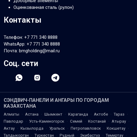
Доборные элементы
Оцинкованная сталь (рулон)
Контакты
Телефон:
+7 771 340 8888
WhatsApp:
+7 771 340 8888
Почта: bmgholding@mail.ru
Соц. сети
СЭНДВИЧ-ПАНЕЛИ И АНГАРЫ ПО ГОРОДАМ
КАЗАХСТАНА
Алматы
·
Астана
·
Шымкент
·
Караганда
·
Актобе
·
Тараз
·
Павлодар
·
Усть-Каменогорск
·
Семей
·
Костанай
·
Атырау
·
Актау
·
Кызылорда
·
Уральск
·
Петропавловск
·
Кокшетау
·
Талдыкорган
·
Туркестан
·
Рудный
·
Экибастуз
·
Темиртау
·