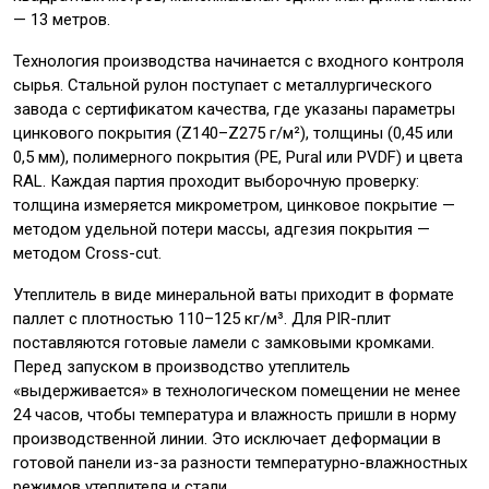
— 13 метров.
Технология производства начинается с входного контроля
сырья. Стальной рулон поступает с металлургического
завода с сертификатом качества, где указаны параметры
цинкового покрытия (Z140–Z275 г/м²), толщины (0,45 или
0,5 мм), полимерного покрытия (PE, Pural или PVDF) и цвета
RAL. Каждая партия проходит выборочную проверку:
толщина измеряется микрометром, цинковое покрытие —
методом удельной потери массы, адгезия покрытия —
методом Cross-cut.
Утеплитель в виде минеральной ваты приходит в формате
паллет с плотностью 110–125 кг/м³. Для PIR-плит
поставляются готовые ламели с замковыми кромками.
Перед запуском в производство утеплитель
«выдерживается» в технологическом помещении не менее
24 часов, чтобы температура и влажность пришли в норму
производственной линии. Это исключает деформации в
готовой панели из-за разности температурно-влажностных
режимов утеплителя и стали.