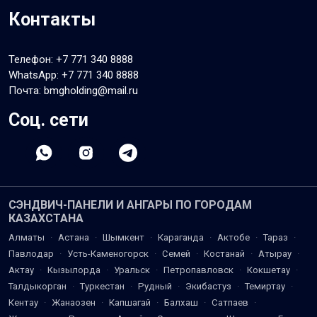
Контакты
Телефон:
+7 771 340 8888
WhatsApp:
+7 771 340 8888
Почта: bmgholding@mail.ru
Соц. сети
СЭНДВИЧ-ПАНЕЛИ И АНГАРЫ ПО ГОРОДАМ
КАЗАХСТАНА
Алматы
·
Астана
·
Шымкент
·
Караганда
·
Актобе
·
Тараз
·
Павлодар
·
Усть-Каменогорск
·
Семей
·
Костанай
·
Атырау
·
Актау
·
Кызылорда
·
Уральск
·
Петропавловск
·
Кокшетау
·
Талдыкорган
·
Туркестан
·
Рудный
·
Экибастуз
·
Темиртау
·
Кентау
·
Жанаозен
·
Капшагай
·
Балхаш
·
Сатпаев
·