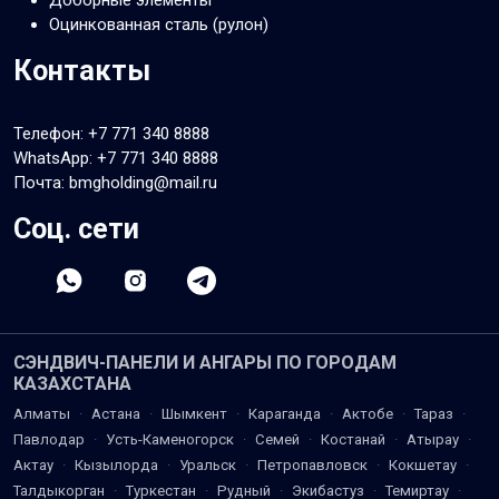
Оцинкованная сталь (рулон)
Контакты
Телефон:
+7 771 340 8888
WhatsApp:
+7 771 340 8888
Почта: bmgholding@mail.ru
Соц. сети
СЭНДВИЧ-ПАНЕЛИ И АНГАРЫ ПО ГОРОДАМ
КАЗАХСТАНА
Алматы
·
Астана
·
Шымкент
·
Караганда
·
Актобе
·
Тараз
·
Павлодар
·
Усть-Каменогорск
·
Семей
·
Костанай
·
Атырау
·
Актау
·
Кызылорда
·
Уральск
·
Петропавловск
·
Кокшетау
·
Талдыкорган
·
Туркестан
·
Рудный
·
Экибастуз
·
Темиртау
·