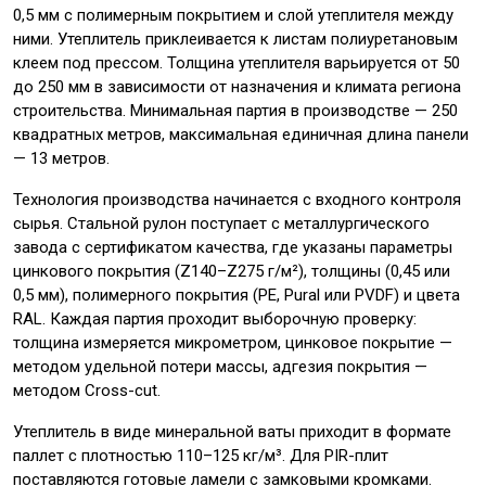
0,5 мм с полимерным покрытием и слой утеплителя между
ними. Утеплитель приклеивается к листам полиуретановым
клеем под прессом. Толщина утеплителя варьируется от 50
до 250 мм в зависимости от назначения и климата региона
строительства. Минимальная партия в производстве — 250
квадратных метров, максимальная единичная длина панели
— 13 метров.
Технология производства начинается с входного контроля
сырья. Стальной рулон поступает с металлургического
завода с сертификатом качества, где указаны параметры
цинкового покрытия (Z140–Z275 г/м²), толщины (0,45 или
0,5 мм), полимерного покрытия (PE, Pural или PVDF) и цвета
RAL. Каждая партия проходит выборочную проверку:
толщина измеряется микрометром, цинковое покрытие —
методом удельной потери массы, адгезия покрытия —
методом Cross-cut.
Утеплитель в виде минеральной ваты приходит в формате
паллет с плотностью 110–125 кг/м³. Для PIR-плит
поставляются готовые ламели с замковыми кромками.