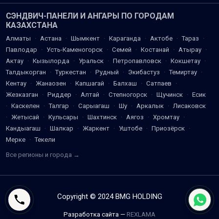
СЭНДВИЧ-ПАНЕЛИ И АНГАРЫ ПО ГОРОДАМ
КАЗАХСТАНА
Алматы
·
Астана
·
Шымкент
·
Караганда
·
Актобе
·
Тараз
·
Павлодар
·
Усть-Каменогорск
·
Семей
·
Костанай
·
Атырау
·
Актау
·
Кызылорда
·
Уральск
·
Петропавловск
·
Кокшетау
·
Талдыкорган
·
Туркестан
·
Рудный
·
Экибастуз
·
Темиртау
·
Кентау
·
Жанаозен
·
Капшагай
·
Балхаш
·
Сатпаев
·
Жезказган
·
Риддер
·
Алтай
·
Степногорск
·
Щучинск
·
Есик
·
Каскелен
·
Талгар
·
Сарыагаш
·
Шу
·
Аркалык
·
Лисаковск
·
Жетысай
·
Кульсары
·
Шахтинск
·
Аягоз
·
Хромтау
·
Кандыагаш
·
Шалкар
·
Жаркент
·
Уштобе
·
Приозёрск
·
Мерке
·
Текели
Все регионы и города →
Copyright © 2024 BMG HOLDING
Разработка сайта —
REXLAMA